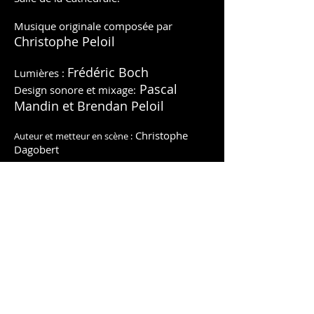
Musique originale composée par
Christophe Peloil
Frédéric Boch
Lumières :
Pascal
Design sonore et mixage:
Mandin et Brendan Peloil
Christophe
Auteur et metteur en scène :
Dagobert