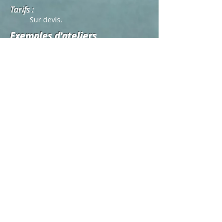
Tarifs :
Sur devis.
Exemples d'ateliers
thématiques
- Team Building et créativité
Faire écrire une mélodie ou les
paroles d'une chanson à une équipe.
- Team Building et impact sur
l'entreprise
Traduire dans la relation
"soliste/ensemble (vocal ou orchestral)"
l'effet communicatif d'un état d'esprit.
- Team Building et implication
Demander à une équipe
d'interpréter une pièce vocale ou
instrumentale à sa façon.
- Leadership et direction
Tour à tour chacun peut diriger
l'ensemble instrumental et vocal en
cherchant à entraîner l'adhésion des
autres.